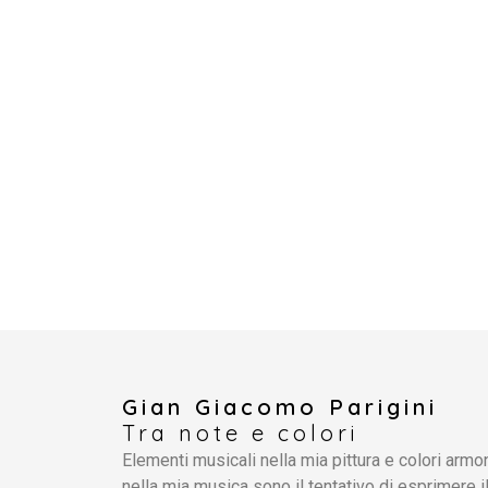
Gian Giacomo Parigini
Tra note e colori
Elementi musicali nella mia pittura e colori armon
nella mia musica sono il tentativo di esprimere i