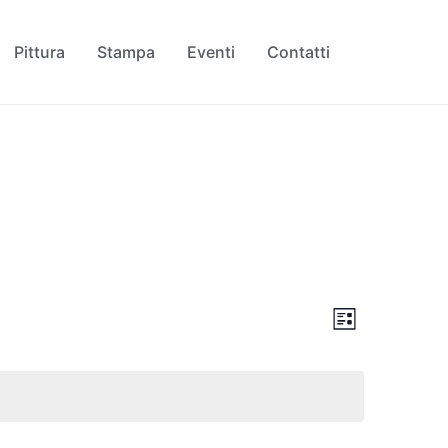
Pittura
Stampa
Eventi
Contatti
Viste
Evento
Lista
Viste
Navigaz
Navigaz