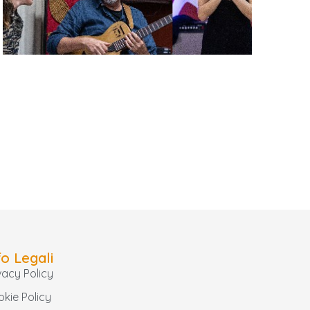
fo Legali
vacy Policy
kie Policy