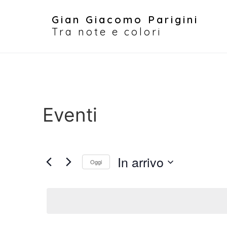
Gian Giacomo Parigini
Tra note e colori
Eventi
In arrivo
Oggi
Seleziona
la
data.