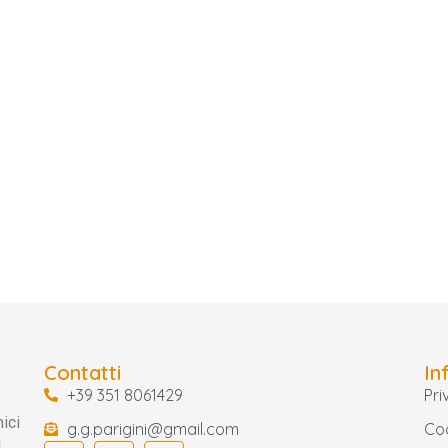
Contatti
In
+39 351 8061429
Pri
ici
g.g.parigini@gmail.com
Coo
l